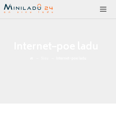
Internet–poe ladu
→
→
Sisu
Internet–poe ladu