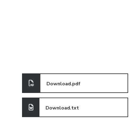
HOW CAN WE HELP
1800 456 7890
info@example.com
Download.pdf
Download.txt