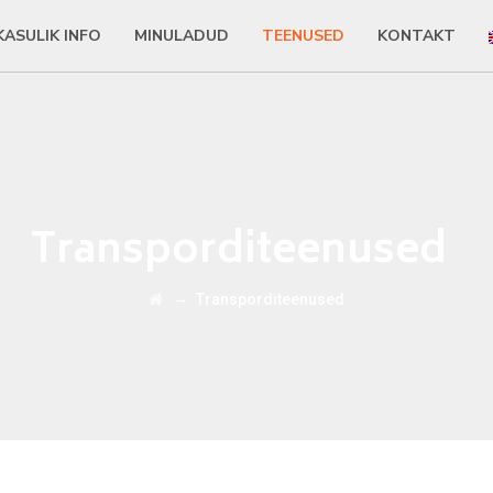
KASULIK INFO
MINULADUD
TEENUSED
KONTAKT
Transporditeenused
→
Transporditeenused