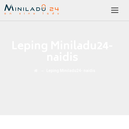
Leping Miniladu24-
naidis
→
Leping Miniladu24- naidis