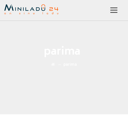
parima
→
parima