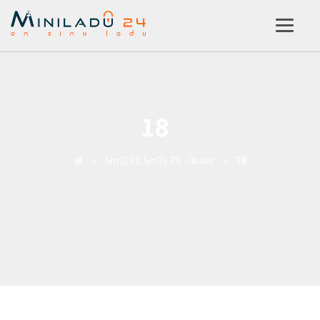
18
→
→
5m2(12.5m3) 75.-/kuus
18